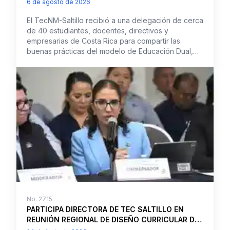
6 de agosto de 2026
ENCUENTRAN”
El TecNM-Saltillo recibió a una delegación de cerca
de 40 estudiantes, docentes, directivos y
empresarias de Costa Rica para compartir las
buenas prácticas del modelo de Educación Dual,
que s
No.
2715
PARTICIPA DIRECTORA DE TEC SALTILLO EN
REUNIÓN REGIONAL DE DISEÑO CURRICULAR DE
REGIÓN BAJÍO CELEBRADA EN EL TECNM-LEÓN